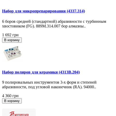
Набор для микропрепарирования (4337.314)
6 боров средней (стандартной) абразивности с турбинным
хвостовиком (FG). 889M.314.007 бор алмазны..
1 692 грн
В корзину
Набор полиров для керамики (4313B.204)
9 полировальных инструментов 3-х форм и степеней
абразивности, под угловой наконечник (RA). 94000..
4 360 грн
В корзину