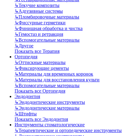
↳
Текучие композиты
↳
Адгезивные системы
↳
Пломбировочные материалы
↳
Фиссурные герметики
↳
Финишная обработка и чистка
↳
Гемостаз и ретракция
↳
Вспомогательные материалы
↳
Другое
Показать все Терапия
Ортопедия
↳
Оттискные материалы
↳
Фиксирующие цементы
↳
Материалы для временных коронок
↳
Материалы для восстановления культи
↳
Вспомогательные материалы
Показать все Ортопедия
Эндодонтия
↳
Эндодонтические инструменты
↳
Эндодонтические материалы
↳
Штифты
Показать все Эндодонтия
Инструменты стоматологические
↳
Терапевтические и ортопедические инструменты