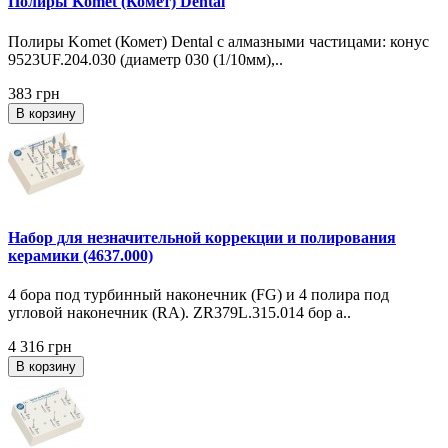
Полиры Komet (Комет) Dental
Полиры Komet (Комет) Dental с алмазными частицами: конус
9523UF.204.030 (диаметр 030 (1/10мм),..
383 грн
В корзину
Набор для незначительной коррекции и полирования
керамики (4637.000)
4 бора под турбинный наконечник (FG) и 4 полира под
угловой наконечник (RA). ZR379L.315.014 бор а..
4 316 грн
В корзину