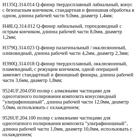
H135Q.314.014 Q-финир твердосплавный лабиальный, конус
с безопасным кончиком, стандартная и финишная обработка в
одном, длинна рабочей части 9,0мм, диаметр 1,4мм;
H48LQ.314.012 Q-финир лабиальный, торпедовидный с
острым кончиком, длинна рабочей части 8,0мм, диаметр
1,2мм;
H379Q.314.023 Q-финир палатинальный / окклюзионный,
оливовидный, длинна рабочей части 4,2мм, диаметр 2,3мм;
H390Q.314.018 Q-финир твердосплавный, окклюзионный,
пламевидный, с режущим кончиком, одной операцией
заменяет стандартный и финишный финиры, длинна рабочей
части 3,6мм, диаметр 1,8мм;
9524UF.204.050 полир с алмазными частицами для
одноэтапного полирования композита конусовидный
"ультрафинишный", длинна рабочей части 12,0мм, диаметр
5,0мм, использовать с охлаждением;
9526UF.204.100 полир с алмазными частицами для
одноэтапного полирования композита "ультрафинишный",
длинна рабочей части 1,0мм, диаметр 10,0мм, использовать с
охлаждением;