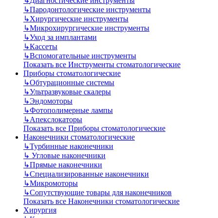
↳
Диагностические инструменты
↳
Пародонтологические инструменты
↳
Хирургические инструменты
↳
Микрохирургические инструменты
↳
Уход за имплантами
↳
Кассеты
↳
Вспомогательные инструменты
Показать все Инструменты стоматологические
Приборы стоматологические
↳
Обтурационные системы
↳
Ультразвуковые скалеры
↳
Эндомоторы
↳
Фотополимерные лампы
↳
Апекслокаторы
Показать все Приборы стоматологические
Наконечники стоматологические
↳
Турбинные наконечники
↳
Угловые наконечники
↳
Прямые наконечники
↳
Специализированные наконечники
↳
Микромоторы
↳
Сопутствующие товары для наконечников
Показать все Наконечники стоматологические
Хирургия