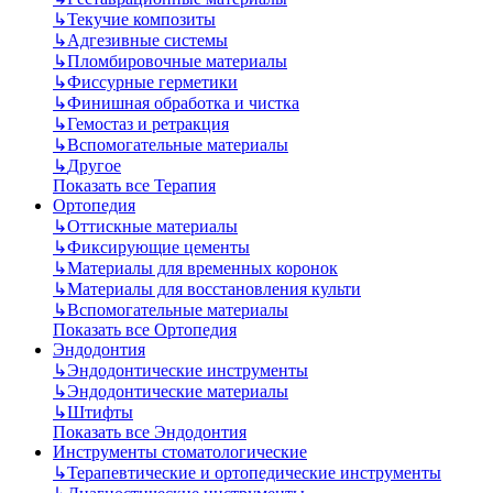
↳
Текучие композиты
↳
Адгезивные системы
↳
Пломбировочные материалы
↳
Фиссурные герметики
↳
Финишная обработка и чистка
↳
Гемостаз и ретракция
↳
Вспомогательные материалы
↳
Другое
Показать все Терапия
Ортопедия
↳
Оттискные материалы
↳
Фиксирующие цементы
↳
Материалы для временных коронок
↳
Материалы для восстановления культи
↳
Вспомогательные материалы
Показать все Ортопедия
Эндодонтия
↳
Эндодонтические инструменты
↳
Эндодонтические материалы
↳
Штифты
Показать все Эндодонтия
Инструменты стоматологические
↳
Терапевтические и ортопедические инструменты