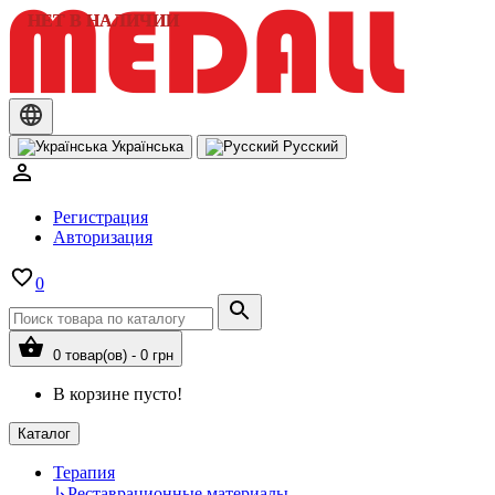
НЕТ В НАЛИЧИИ
НЕТ В НАЛИЧИИ
Українська
Русский
Регистрация
Авторизация
0
0 товар(ов) - 0 грн
В корзине пусто!
Каталог
Терапия
↳
Реставрационные материалы