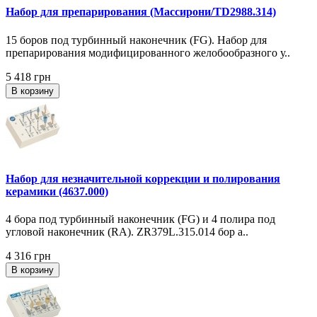
Набор для препарирования (Массирони/TD2988.314)
15 боров под турбинный наконечник (FG). Набор для
препарирования модифицированного желобообразного у..
5 418 грн
В корзину
Набор для незначительной коррекции и полирования
керамики (4637.000)
4 бора под турбинный наконечник (FG) и 4 полира под
угловой наконечник (RA). ZR379L.315.014 бор а..
4 316 грн
В корзину