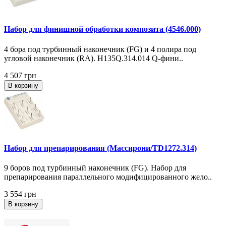
Набор для финишной обработки композита (4546.000)
4 бора под турбинный наконечник (FG) и 4 полира под
угловой наконечник (RA). H135Q.314.014 Q-фини..
4 507 грн
В корзину
Набор для препарирования (Массирони/TD1272.314)
9 боров под турбинный наконечник (FG). Набор для
препарирования параллельного модифицированного жело..
3 554 грн
В корзину