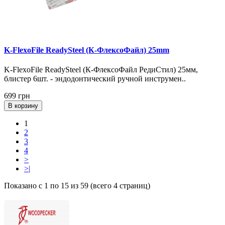
K-FlexoFile ReadySteel (К-ФлексоФайл) 25mm
K-FlexoFile ReadySteel (К-ФлексоФайл РедиСтил) 25мм,
блистер 6шт. - эндодонтический ручной инструмен..
699 грн
В корзину
1
2
3
4
>
>|
Показано с 1 по 15 из 59 (всего 4 страниц)