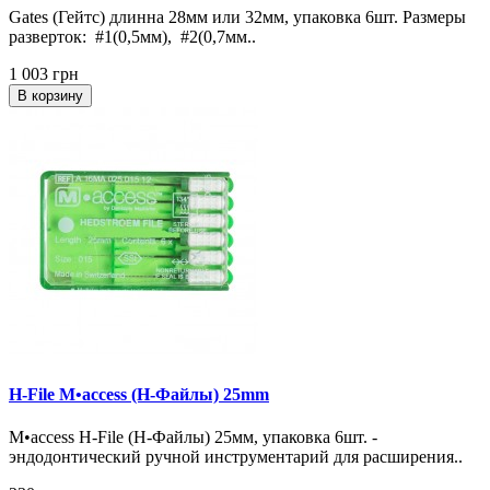
Gates (Гейтс) длинна 28мм или 32мм, упаковка 6шт. Размеры
разверток: #1(0,5мм), #2(0,7мм..
1 003 грн
В корзину
H-File M•access (H-Файлы) 25mm
M•access H-File (H-Файлы) 25мм, упаковка 6шт. -
эндодонтический ручной инструментарий для расширения..