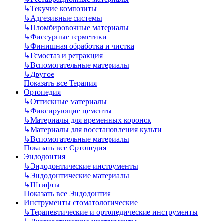
↳
Текучие композиты
↳
Адгезивные системы
↳
Пломбировочные материалы
↳
Фиссурные герметики
↳
Финишная обработка и чистка
↳
Гемостаз и ретракция
↳
Вспомогательные материалы
↳
Другое
Показать все Терапия
Ортопедия
↳
Оттискные материалы
↳
Фиксирующие цементы
↳
Материалы для временных коронок
↳
Материалы для восстановления культи
↳
Вспомогательные материалы
Показать все Ортопедия
Эндодонтия
↳
Эндодонтические инструменты
↳
Эндодонтические материалы
↳
Штифты
Показать все Эндодонтия
Инструменты стоматологические
↳
Терапевтические и ортопедические инструменты