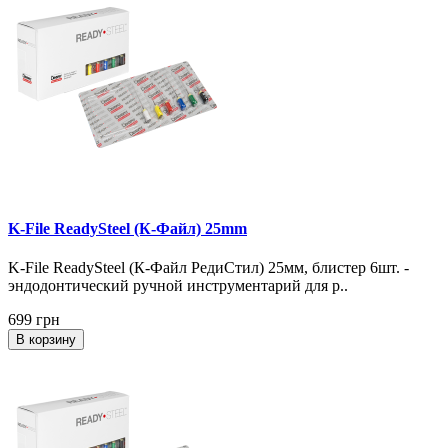
K-File ReadySteel (К-Файл) 25mm
K-File ReadySteel (К-Файл РедиСтил) 25мм, блистер 6шт. -
эндодонтический ручной инструментарий для р..
699 грн
В корзину