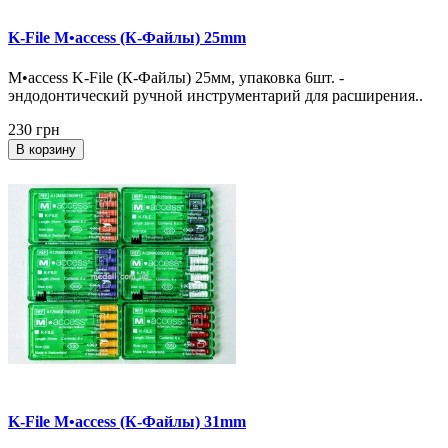
K-File M•access (К-Файлы) 25mm
M•access K-File (К-Файлы) 25мм, упаковка 6шт. -
эндодонтический ручной инструментарий для расширения..
230 грн
В корзину
K-File M•access (К-Файлы) 31mm