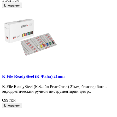
1 362 грн
В корзину
K-File ReadySteel (К-Файл) 21mm
K-File ReadySteel (К-Файл РедиСтил) 21мм, блистер 6шт. -
эндодонтический ручной инструментарий для р..
699 грн
В корзину