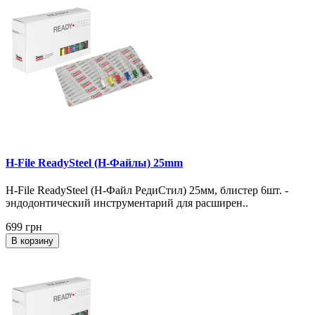
H-File ReadySteel (H-Файлы) 25mm
H-File ReadySteel (H-Файл РедиСтил) 25мм, блистер 6шт. -
эндодонтический инструментарий для расширен..
699 грн
В корзину