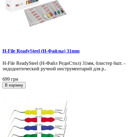
H-File ReadySteel (H-Файлы) 31mm
H-File ReadySteel (H-Файл РедиСтил) 31мм, блистер 6шт. -
эндодонтический ручной инструментарий для р..
699 грн
В корзину