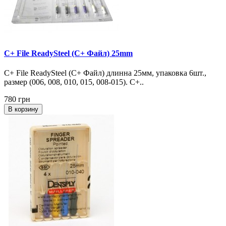
C+ File ReadySteel (С+ Файл) 25mm
C+ File ReadySteel (С+ Файл) длинна 25мм, упаковка 6шт.,
размер (006, 008, 010, 015, 008-015). C+..
780 грн
В корзину