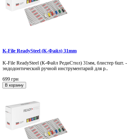
K-File ReadySteel (К-Файл) 31mm
K-File ReadySteel (К-Файл РедиСтил) 31мм, блистер 6шт. -
эндодонтический ручной инструментарий для р..
699 грн
В корзину