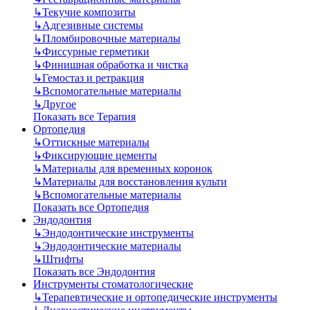
↳
Текучие композиты
↳
Адгезивные системы
↳
Пломбировочные материалы
↳
Фиссурные герметики
↳
Финишная обработка и чистка
↳
Гемостаз и ретракция
↳
Вспомогательные материалы
↳
Другое
Показать все Терапия
Ортопедия
↳
Оттискные материалы
↳
Фиксирующие цементы
↳
Материалы для временных коронок
↳
Материалы для восстановления культи
↳
Вспомогательные материалы
Показать все Ортопедия
Эндодонтия
↳
Эндодонтические инструменты
↳
Эндодонтические материалы
↳
Штифты
Показать все Эндодонтия
Инструменты стоматологические
↳
Терапевтические и ортопедические инструменты