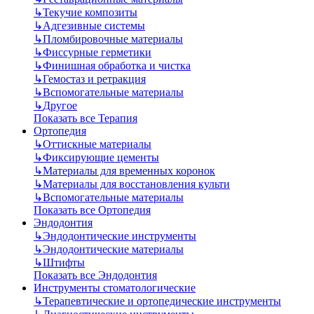
↳
Текучие композиты
↳
Адгезивные системы
↳
Пломбировочные материалы
↳
Фиссурные герметики
↳
Финишная обработка и чистка
↳
Гемостаз и ретракция
↳
Вспомогательные материалы
↳
Другое
Показать все Терапия
Ортопедия
↳
Оттискные материалы
↳
Фиксирующие цементы
↳
Материалы для временных коронок
↳
Материалы для восстановления культи
↳
Вспомогательные материалы
Показать все Ортопедия
Эндодонтия
↳
Эндодонтические инструменты
↳
Эндодонтические материалы
↳
Штифты
Показать все Эндодонтия
Инструменты стоматологические
↳
Терапевтические и ортопедические инструменты