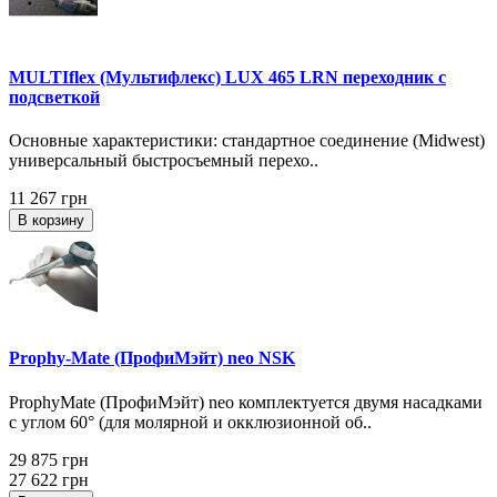
MULTIflex (Мультифлекс) LUX 465 LRN переходник с
подсветкой
Основные характеристики: стандартное соединение (Midwest)
универсальный быстросъемный перехо..
11 267 грн
В корзину
Prophy-Mate (ПрофиМэйт) neo NSK
ProphyMate (ПрофиМэйт) neo комплектуется двумя насадками
с углом 60° (для молярной и окклюзионной об..
29 875 грн
27 622 грн