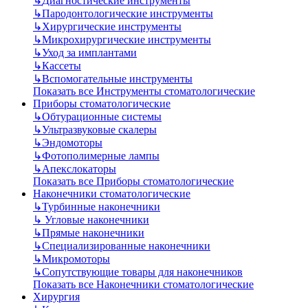
↳
Диагностические инструменты
↳
Пародонтологические инструменты
↳
Хирургические инструменты
↳
Микрохирургические инструменты
↳
Уход за имплантами
↳
Кассеты
↳
Вспомогательные инструменты
Показать все Инструменты стоматологические
Приборы стоматологические
↳
Обтурационные системы
↳
Ультразвуковые скалеры
↳
Эндомоторы
↳
Фотополимерные лампы
↳
Апекслокаторы
Показать все Приборы стоматологические
Наконечники стоматологические
↳
Турбинные наконечники
↳
Угловые наконечники
↳
Прямые наконечники
↳
Специализированные наконечники
↳
Микромоторы
↳
Сопутствующие товары для наконечников
Показать все Наконечники стоматологические
Хирургия