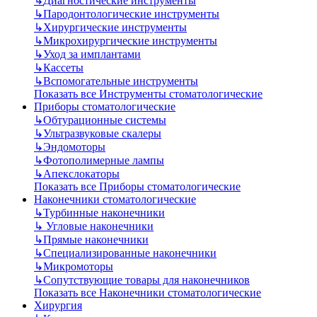
↳
Диагностические инструменты
↳
Пародонтологические инструменты
↳
Хирургические инструменты
↳
Микрохирургические инструменты
↳
Уход за имплантами
↳
Кассеты
↳
Вспомогательные инструменты
Показать все Инструменты стоматологические
Приборы стоматологические
↳
Обтурационные системы
↳
Ультразвуковые скалеры
↳
Эндомоторы
↳
Фотополимерные лампы
↳
Апекслокаторы
Показать все Приборы стоматологические
Наконечники стоматологические
↳
Турбинные наконечники
↳
Угловые наконечники
↳
Прямые наконечники
↳
Специализированные наконечники
↳
Микромоторы
↳
Сопутствующие товары для наконечников
Показать все Наконечники стоматологические
Хирургия