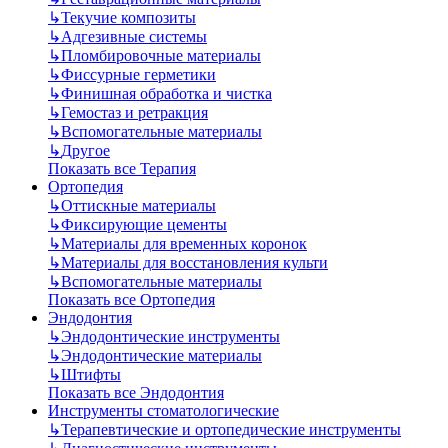
↳
Текучие композиты
↳
Адгезивные системы
↳
Пломбировочные материалы
↳
Фиссурные герметики
↳
Финишная обработка и чистка
↳
Гемостаз и ретракция
↳
Вспомогательные материалы
↳
Другое
Показать все Терапия
Ортопедия
↳
Оттискные материалы
↳
Фиксирующие цементы
↳
Материалы для временных коронок
↳
Материалы для восстановления культи
↳
Вспомогательные материалы
Показать все Ортопедия
Эндодонтия
↳
Эндодонтические инструменты
↳
Эндодонтические материалы
↳
Штифты
Показать все Эндодонтия
Инструменты стоматологические
↳
Терапевтические и ортопедические инструменты