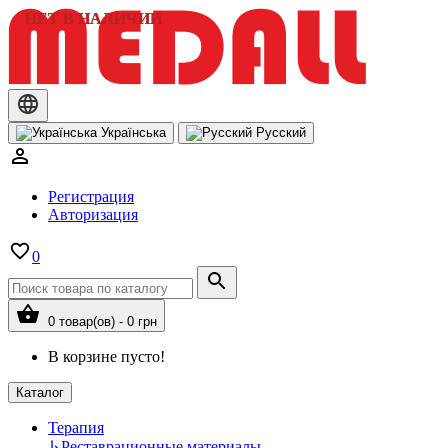
НЕТ В НАЛИЧИИ
НЕТ В НАЛИЧИИ
Українська
Русский
Регистрация
Авторизация
0
0 товар(ов) - 0 грн
В корзине пусто!
Каталог
Терапия
↳
Реставрационные материалы