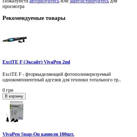
Пожалуйста
авторизуйтесь
или
зарегистрируйтесь
для
просмотра
Рекомендуемые товары
ExciTE F (Эксайт) VivaPen 2ml
ExciTE F - фторвыделяющий фотополимеризуемый
однокомпонентный адгезив для техники тотального тр..
0 грн
В корзину
VivaPen Snap-On канюли 100шт.