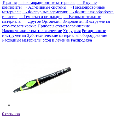
Терапия
- Реставрационные материалы
- Текучие
композиты
- Адгезивные системы
- Пломбировочные
материалы
- Фиссурные герметики
- Финишная обработка
и чистка
- Гемостаз и ретракция
- Вспомогательные
материалы
- Другое
Ортопедия
Эндодонтия
Инструменты
стоматологические
Приборы стоматологические
Наконечники стоматологические
Хирургия
Ротационные
инструменты
Зуботехнические материалы, обороудование
Расходные материалы
Уход и лечение
Распродажа
0 отзывов