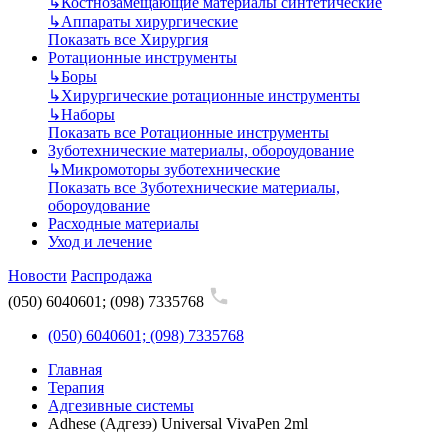
↳
Костнозамещающие материалы синтетические
↳
Аппараты хирургические
Показать все Хирургия
Ротационные инструменты
↳
Боры
↳
Хирургические ротационные инструменты
↳
Наборы
Показать все Ротационные инструменты
Зуботехнические материалы, обороудование
↳
Микромоторы зуботехнические
Показать все Зуботехнические материалы,
обороудование
Расходные материалы
Уход и лечение
Новости
Распродажа
(050) 6040601; (098) 7335768
(050) 6040601; (098) 7335768
Главная
Терапия
Адгезивные системы
Adhese (Адгезэ) Universal VivaPen 2ml