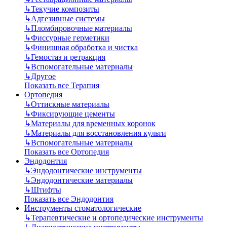
↳
Текучие композиты
↳
Адгезивные системы
↳
Пломбировочные материалы
↳
Фиссурные герметики
↳
Финишная обработка и чистка
↳
Гемостаз и ретракция
↳
Вспомогательные материалы
↳
Другое
Показать все Терапия
Ортопедия
↳
Оттискные материалы
↳
Фиксирующие цементы
↳
Материалы для временных коронок
↳
Материалы для восстановления культи
↳
Вспомогательные материалы
Показать все Ортопедия
Эндодонтия
↳
Эндодонтические инструменты
↳
Эндодонтические материалы
↳
Штифты
Показать все Эндодонтия
Инструменты стоматологические
↳
Терапевтические и ортопедические инструменты