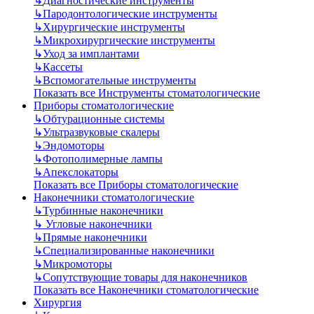
↳
Диагностические инструменты
↳
Пародонтологические инструменты
↳
Хирургические инструменты
↳
Микрохирургические инструменты
↳
Уход за имплантами
↳
Кассеты
↳
Вспомогательные инструменты
Показать все Инструменты стоматологические
Приборы стоматологические
↳
Обтурационные системы
↳
Ультразвуковые скалеры
↳
Эндомоторы
↳
Фотополимерные лампы
↳
Апекслокаторы
Показать все Приборы стоматологические
Наконечники стоматологические
↳
Турбинные наконечники
↳
Угловые наконечники
↳
Прямые наконечники
↳
Специализированные наконечники
↳
Микромоторы
↳
Сопутствующие товары для наконечников
Показать все Наконечники стоматологические
Хирургия