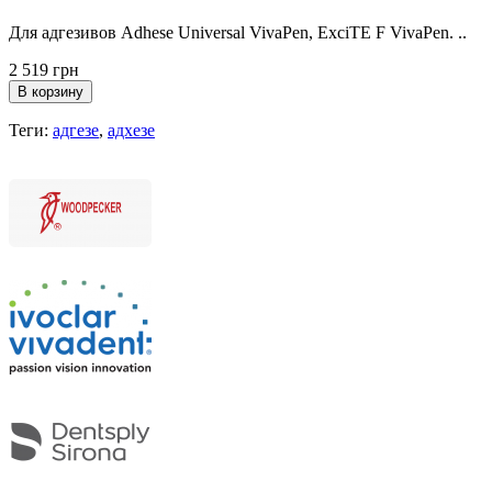
Для адгезивов Adhese Universal VivaPen, ExciTE F VivaPen. ..
2 519 грн
В корзину
Теги:
адгезе
,
адхезе