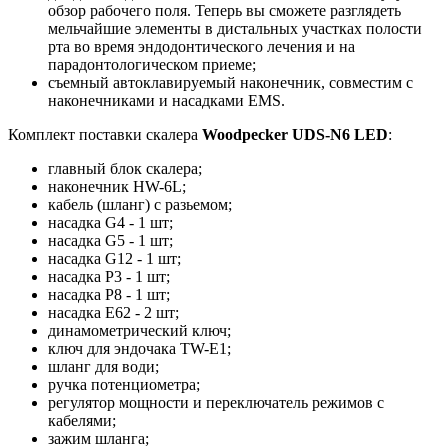
обзор рабочего поля. Теперь вы сможете разглядеть
мельчайшие элементы в дистальных участках полости
рта во время эндодонтического лечения и на
парадонтологическом приеме;
съемный автоклавируемый наконечник, совместим с
наконечниками и насадками EMS.
Комплект поставки скалера
Woodpecker UDS-N6 LED
:
главный блок скалера;
наконечник HW-6L;
кабель (шланг) с разьемом;
насадка G4 - 1 шт;
насадка G5 - 1 шт;
насадка G12 - 1 шт;
насадка P3 - 1 шт;
насадка P8 - 1 шт;
насадка E62 - 2 шт;
динамометрический ключ;
ключ для эндочака TW-E1;
шланг для води;
ручка потенциометра;
регулятор мощности и переключатель режимов с
кабелями;
зажим шланга;