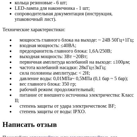
кольца резиновые - 6 шт;
LED-лампа для наконечника - 1 шт;
сопроводительная документация (инструкция,
упаковочный лист).
Технические характеристики:
мощность главного блока на выходе: ~ 24В 50Гц+1Гц;
входная мощность: ≤40ВА;
предохранитель главного блока: 1,6А/250В;
выходная мощность: 3Вт ~20Вт;
первичная амплитуда колебаний на выходе: ≤100μм;
частота колебаний насадки: 28кГц±3кГц;
сила половины амплитуды: < 2Н;
давление воды: 0,01МПа~ 0,5МПа (0,1 бар ~ 5 бар);
вес главного блока: 350 гр;
рабочий режим: продолжительный;
питание от внешнего источника электричества: Класс
II;
степень защиты от удара электричеством: BF;
степень защиты от воды: IPXO.
Написать отзыв