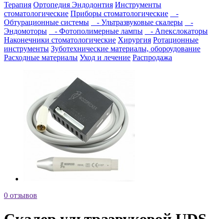
Терапия
Ортопедия
Эндодонтия
Инструменты
стоматологические
Приборы стоматологические
-
Обтурационные системы
- Ультразвуковые скалеры
-
Эндомоторы
- Фотополимерные лампы
- Апекслокаторы
Наконечники стоматологические
Хирургия
Ротационные
инструменты
Зуботехнические материалы, обороудование
Расходные материалы
Уход и лечение
Распродажа
0 отзывов