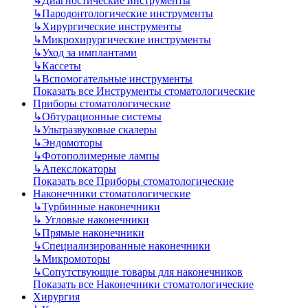
↳
Диагностические инструменты
↳
Пародонтологические инструменты
↳
Хирургические инструменты
↳
Микрохирургические инструменты
↳
Уход за имплантами
↳
Кассеты
↳
Вспомогательные инструменты
Показать все Инструменты стоматологические
Приборы стоматологические
↳
Обтурационные системы
↳
Ультразвуковые скалеры
↳
Эндомоторы
↳
Фотополимерные лампы
↳
Апекслокаторы
Показать все Приборы стоматологические
Наконечники стоматологические
↳
Турбинные наконечники
↳
Угловые наконечники
↳
Прямые наконечники
↳
Специализированные наконечники
↳
Микромоторы
↳
Сопутствующие товары для наконечников
Показать все Наконечники стоматологические
Хирургия