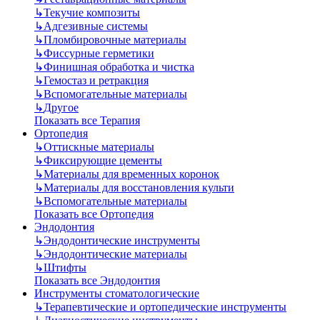
↳
Текучие композиты
↳
Адгезивные системы
↳
Пломбировочные материалы
↳
Фиссурные герметики
↳
Финишная обработка и чистка
↳
Гемостаз и ретракция
↳
Вспомогательные материалы
↳
Другое
Показать все Терапия
Ортопедия
↳
Оттискные материалы
↳
Фиксирующие цементы
↳
Материалы для временных коронок
↳
Материалы для восстановления культи
↳
Вспомогательные материалы
Показать все Ортопедия
Эндодонтия
↳
Эндодонтические инструменты
↳
Эндодонтические материалы
↳
Штифты
Показать все Эндодонтия
Инструменты стоматологические
↳
Терапевтические и ортопедические инструменты