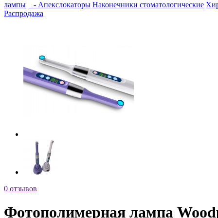
лампы
- Апекслокаторы
Наконечники стоматологические
Хи
Распродажа
0 отзывов
Фотополимерная лампа Woodp