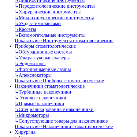
↳
Диагностические инструменты
↳
Пародонтологические инструменты
↳
Хирургические инструменты
↳
Микрохирургические инструменты
↳
Уход за имплантами
↳
Кассеты
↳
Вспомогательные инструменты
Показать все Инструменты стоматологические
Приборы стоматологические
↳
Обтурационные системы
↳
Ультразвуковые скалеры
↳
Эндомоторы
↳
Фотополимерные лампы
↳
Апекслокаторы
Показать все Приборы стоматологические
Наконечники стоматологические
↳
Турбинные наконечники
↳
Угловые наконечники
↳
Прямые наконечники
↳
Специализированные наконечники
↳
Микромоторы
↳
Сопутствующие товары для наконечников
Показать все Наконечники стоматологические
Хирургия