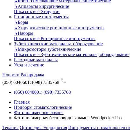
↳
Костнозамещающие материалы синтетические
↳
Аппараты хирургические
Показать все Хирургия
Ротационные инструменты
↳
Боры
↳
Хирургические ротационные инструменты
↳
Наборы
Показать все Ротационные инструменты
Зуботехнические материалы, обороудование
↳
Микромоторы зуботехнические
Показать все Зуботехнические материалы, обороудование
Расходные материалы
Уход и лечение
Новости
Распродажа
(050) 6040601; (098) 7335768
(050) 6040601; (098) 7335768
Главная
Приборы стоматологические
Фотополимерные лампы
Фотополимерная беспроводная лампа Woodpecker iLed
Терапия
Ортопедия
Эндодонтия
Инструменты стоматологичес