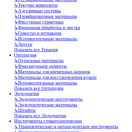
↳
Текучие композиты
↳
Адгезивные системы
↳
Пломбировочные материалы
↳
Фиссурные герметики
↳
Финишная обработка и чистка
↳
Гемостаз и ретракция
↳
Вспомогательные материалы
↳
Другое
Показать все Терапия
Ортопедия
↳
Оттискные материалы
↳
Фиксирующие цементы
↳
Материалы для временных коронок
↳
Материалы для восстановления культи
↳
Вспомогательные материалы
Показать все Ортопедия
Эндодонтия
↳
Эндодонтические инструменты
↳
Эндодонтические материалы
↳
Штифты
Показать все Эндодонтия
Инструменты стоматологические
↳
Терапевтические и ортопедические инструменты