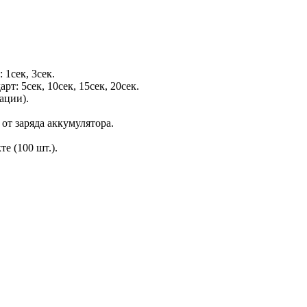
1сек, 3сек.
: 5сек, 10сек, 15сек, 20сек.
ации).
от заряда аккумулятора.
е (100 шт.).