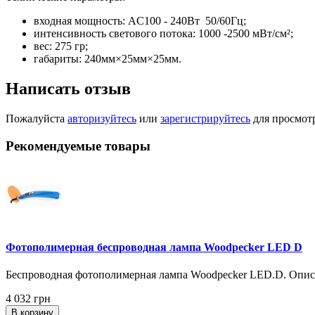
входная мощность: AC100 - 240Вт 50/60Гц;
интенсивность светового потока: 1000 -2500 мВт/см²;
вес: 275 гр;
габариты: 240мм×25мм×25мм.
Написать отзыв
Пожалуйста
авторизуйтесь
или
зарегистрируйтесь
для просмот
Рекомендуемые товары
Фотополимерная беспроводная лампа Woodpecker LED D
Беспроводная фотополимерная лампа Woodpecker LED.D. Опис
4 032 грн
В корзину