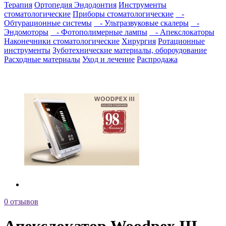
Терапия
Ортопедия
Эндодонтия
Инструменты
стоматологические
Приборы стоматологические
-
Обтурационные системы
- Ультразвуковые скалеры
-
Эндомоторы
- Фотополимерные лампы
- Апекслокаторы
Наконечники стоматологические
Хирургия
Ротационные
инструменты
Зуботехнические материалы, обороудование
Расходные материалы
Уход и лечение
Распродажа
0 отзывов