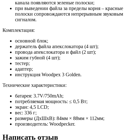
канала появляются зеленые полоски;
при выведении файла за пределы корня – красные
полоски сопровождаются непрерывным звуковым
сигналом.
Комплектация:
основной блок;
держатель файла апекслокатора (4 шт);
провода апекслокатора и файл (2 шт);
зажим губной (4 шт);
тестер;
адаптер;
инструкция Woodpex 3 Golden.
Технические характеристики:
батарея: 3.7V/750mAh;
потребляемая мощность: ≤ 0,5 Вт;
экран: 4,5 LCD;
вес: 336 г;
размеры (ДхШхВ): 84мм × 88мм × 112мм;
производитель: Woodpecker.
Написать отзыв