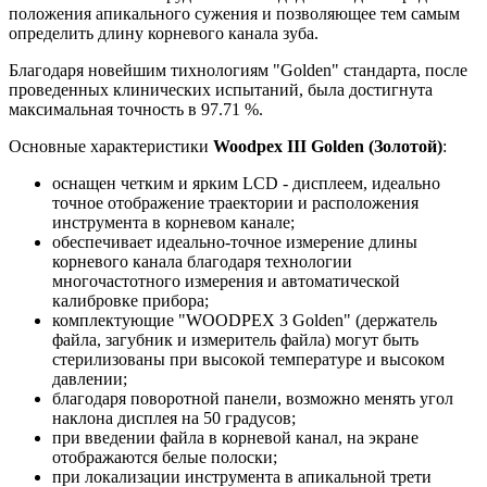
положения апикального сужения и позволяющее тем самым
определить длину корневого канала зуба.
Благодаря новейшим тихнологиям "Golden" стандарта, после
проведенных клинических испытаний, была достигнута
максимальная точность в 97.71 %.
Основные характеристики
Woodpex III Golden (Золотой)
:
оснащен четким и ярким LCD - дисплеем, идеально
точное отображение траектории и расположения
инструмента в корневом канале;
обеспечивает идеально-точное измерение длины
корневого канала благодаря технологии
многочастотного измерения и автоматической
калибровке прибора;
комплектующие "WOODPEX 3 Golden" (держатель
файла, загубник и измеритель файла) могут быть
стерилизованы при высокой температуре и высоком
давлении;
благодаря поворотной панели, возможно менять угол
наклона дисплея на 50 градусов;
при введении файла в корневой канал, на экране
отображаются белые полоски;
при локализации инструмента в апикальной трети