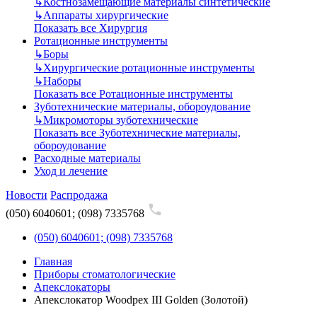
↳
Костнозамещающие материалы синтетические
↳
Аппараты хирургические
Показать все Хирургия
Ротационные инструменты
↳
Боры
↳
Хирургические ротационные инструменты
↳
Наборы
Показать все Ротационные инструменты
Зуботехнические материалы, обороудование
↳
Микромоторы зуботехнические
Показать все Зуботехнические материалы,
обороудование
Расходные материалы
Уход и лечение
Новости
Распродажа
(050) 6040601; (098) 7335768
(050) 6040601; (098) 7335768
Главная
Приборы стоматологические
Апекслокаторы
Апекслокатор Woodpex III Golden (Золотой)