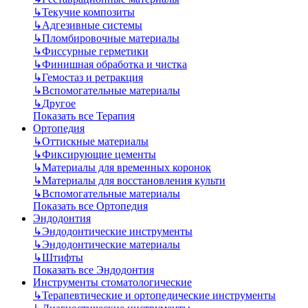
↳
Текучие композиты
↳
Адгезивные системы
↳
Пломбировочные материалы
↳
Фиссурные герметики
↳
Финишная обработка и чистка
↳
Гемостаз и ретракция
↳
Вспомогательные материалы
↳
Другое
Показать все Терапия
Ортопедия
↳
Оттискные материалы
↳
Фиксирующие цементы
↳
Материалы для временных коронок
↳
Материалы для восстановления культи
↳
Вспомогательные материалы
Показать все Ортопедия
Эндодонтия
↳
Эндодонтические инструменты
↳
Эндодонтические материалы
↳
Штифты
Показать все Эндодонтия
Инструменты стоматологические
↳
Терапевтические и ортопедические инструменты