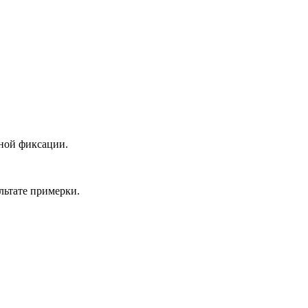
вной фиксации.
льтате примерки.