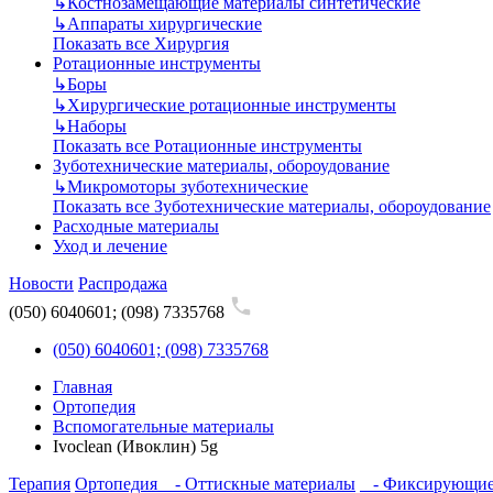
↳
Костнозамещающие материалы синтетические
↳
Аппараты хирургические
Показать все Хирургия
Ротационные инструменты
↳
Боры
↳
Хирургические ротационные инструменты
↳
Наборы
Показать все Ротационные инструменты
Зуботехнические материалы, обороудование
↳
Микромоторы зуботехнические
Показать все Зуботехнические материалы, обороудование
Расходные материалы
Уход и лечение
Новости
Распродажа
(050) 6040601; (098) 7335768
(050) 6040601; (098) 7335768
Главная
Ортопедия
Вспомогательные материалы
Ivoclean (Ивоклин) 5g
Терапия
Ортопедия
- Оттискные материалы
- Фиксирующие