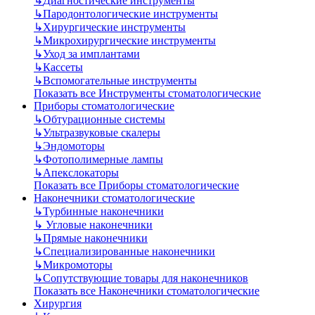
↳
Диагностические инструменты
↳
Пародонтологические инструменты
↳
Хирургические инструменты
↳
Микрохирургические инструменты
↳
Уход за имплантами
↳
Кассеты
↳
Вспомогательные инструменты
Показать все Инструменты стоматологические
Приборы стоматологические
↳
Обтурационные системы
↳
Ультразвуковые скалеры
↳
Эндомоторы
↳
Фотополимерные лампы
↳
Апекслокаторы
Показать все Приборы стоматологические
Наконечники стоматологические
↳
Турбинные наконечники
↳
Угловые наконечники
↳
Прямые наконечники
↳
Специализированные наконечники
↳
Микромоторы
↳
Сопутствующие товары для наконечников
Показать все Наконечники стоматологические
Хирургия