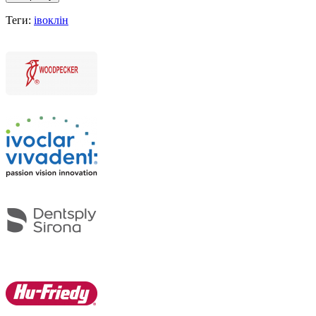
Теги:
івоклін