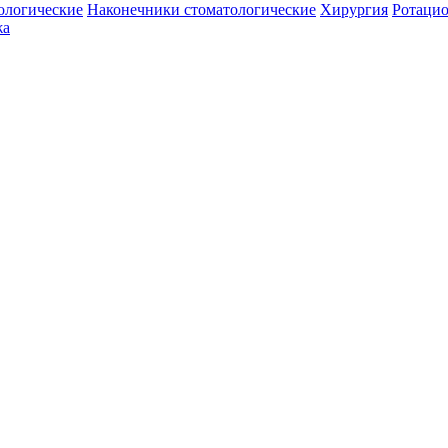
ологические
Наконечники стоматологические
Хирургия
Ротаци
жа