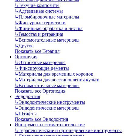
↳
Текучие композиты
↳
Адгезивные системы
↳
Пломбировочные материалы
↳
Фиссурные герметики
↳
Финишная обработка и чистка
↳
Гемостаз и ретракция
↳
Вспомогательные материалы
↳
Другое
Показать все Терапия
Ортопедия
↳
Оттискные материалы
↳
Фиксирующие цементы
↳
Материалы для временных коронок
↳
Материалы для восстановления культи
↳
Вспомогательные материалы
Показать все Ортопедия
Эндодонтия
↳
Эндодонтические инструменты
↳
Эндодонтические материалы
↳
Штифты
Показать все Эндодонтия
Инструменты стоматологические
↳
Терапевтические и ортопедические инструменты