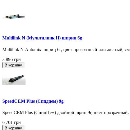
Multilink N (Мультилинк Н) шприц 6g
Multilink N Automix шприц 6г, цвет прозрачный или желтый, см
3 896 грн
В корзину
SpeedCEM Plus (Спидцем) 9g
SpeedCEM Plus (СпидЦем) двойной шриц 9г, цвет прозрачный, н
6 701 грн
В корзину