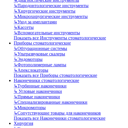
↳
Диагностические инструменты
↳
Пародонтологические инструменты
↳
Хирургические инструменты
↳
Микрохирургические инструменты
↳
Уход за имплантами
↳
Кассеты
↳
Вспомогательные инструменты
Показать все Инструменты стоматологические
Приборы стоматологические
↳
Обтурационные системы
↳
Ультразвуковые скалеры
↳
Эндомоторы
↳
Фотополимерные лампы
↳
Апекслокаторы
Показать все Приборы стоматологические
Наконечники стоматологические
↳
Турбинные наконечники
↳
Угловые наконечники
↳
Прямые наконечники
↳
Специализированные наконечники
↳
Микромоторы
↳
Сопутствующие товары для наконечников
Показать все Наконечники стоматологические
Хирургия