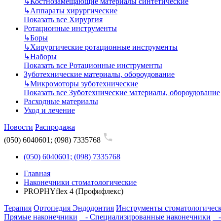
↳
Костнозамещающие материалы синтетические
↳
Аппараты хирургические
Показать все Хирургия
Ротационные инструменты
↳
Боры
↳
Хирургические ротационные инструменты
↳
Наборы
Показать все Ротационные инструменты
Зуботехнические материалы, обороудование
↳
Микромоторы зуботехнические
Показать все Зуботехнические материалы, обороудование
Расходные материалы
Уход и лечение
Новости
Распродажа
(050) 6040601; (098) 7335768
(050) 6040601; (098) 7335768
Главная
Наконечники стоматологические
PROPHYflex 4 (Профифлекс)
Терапия
Ортопедия
Эндодонтия
Инструменты стоматологичес
Прямые наконечники
- Специализированные наконечники
-