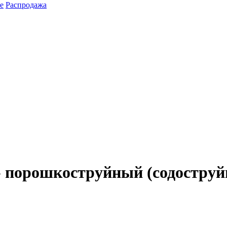
е
Распродажа
- порошкоструйный (содостру