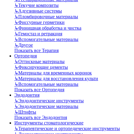
↳
Текучие композиты
↳
Адгезивные системы
↳
Пломбировочные материалы
↳
Фиссурные герметики
↳
Финишная обработка и чистка
↳
Гемостаз и ретракция
↳
Вспомогательные материалы
↳
Другое
Показать все Терапия
Ортопедия
↳
Оттискные материалы
↳
Фиксирующие цементы
↳
Материалы для временных коронок
↳
Материалы для восстановления культи
↳
Вспомогательные материалы
Показать все Ортопедия
Эндодонтия
↳
Эндодонтические инструменты
↳
Эндодонтические материалы
↳
Штифты
Показать все Эндодонтия
Инструменты стоматологические
↳
Терапевтические и ортопедические инструменты