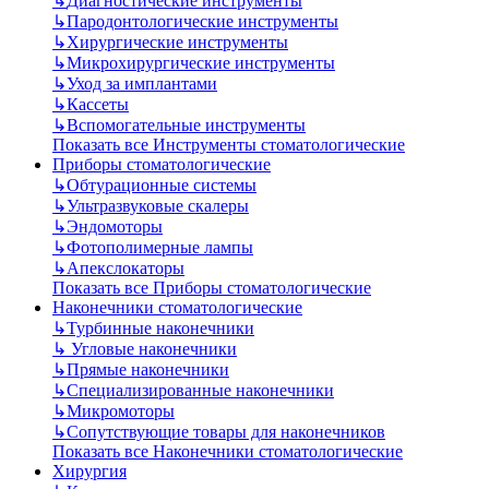
↳
Диагностические инструменты
↳
Пародонтологические инструменты
↳
Хирургические инструменты
↳
Микрохирургические инструменты
↳
Уход за имплантами
↳
Кассеты
↳
Вспомогательные инструменты
Показать все Инструменты стоматологические
Приборы стоматологические
↳
Обтурационные системы
↳
Ультразвуковые скалеры
↳
Эндомоторы
↳
Фотополимерные лампы
↳
Апекслокаторы
Показать все Приборы стоматологические
Наконечники стоматологические
↳
Турбинные наконечники
↳
Угловые наконечники
↳
Прямые наконечники
↳
Специализированные наконечники
↳
Микромоторы
↳
Сопутствующие товары для наконечников
Показать все Наконечники стоматологические
Хирургия