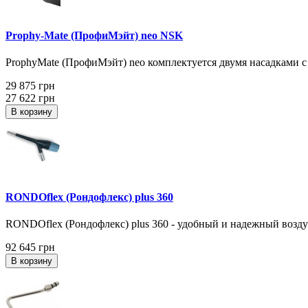
Prophy-Mate (ПрофиМэйт) neo NSK
ProphyMate (ПрофиМэйт) neo комплектуется двумя насадками с 
29 875 грн
27 622 грн
В корзину
RONDOflex (Рондофлекс) plus 360
RONDOflex (Рондофлекс) plus 360 - удобный и надежный возд
92 645 грн
В корзину