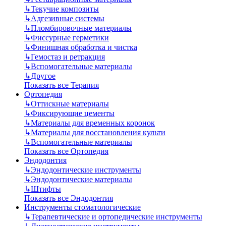
↳
Текучие композиты
↳
Адгезивные системы
↳
Пломбировочные материалы
↳
Фиссурные герметики
↳
Финишная обработка и чистка
↳
Гемостаз и ретракция
↳
Вспомогательные материалы
↳
Другое
Показать все Терапия
Ортопедия
↳
Оттискные материалы
↳
Фиксирующие цементы
↳
Материалы для временных коронок
↳
Материалы для восстановления культи
↳
Вспомогательные материалы
Показать все Ортопедия
Эндодонтия
↳
Эндодонтические инструменты
↳
Эндодонтические материалы
↳
Штифты
Показать все Эндодонтия
Инструменты стоматологические
↳
Терапевтические и ортопедические инструменты