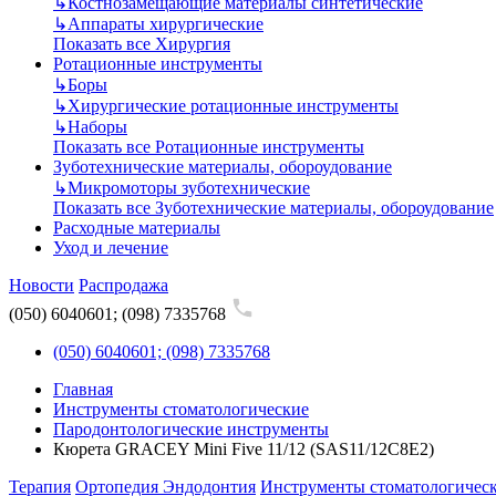
↳
Костнозамещающие материалы синтетические
↳
Аппараты хирургические
Показать все Хирургия
Ротационные инструменты
↳
Боры
↳
Хирургические ротационные инструменты
↳
Наборы
Показать все Ротационные инструменты
Зуботехнические материалы, обороудование
↳
Микромоторы зуботехнические
Показать все Зуботехнические материалы, обороудование
Расходные материалы
Уход и лечение
Новости
Распродажа
(050) 6040601; (098) 7335768
(050) 6040601; (098) 7335768
Главная
Инструменты стоматологические
Пародонтологические инструменты
Кюрета GRACEY Mini Five 11/12 (SAS11/12C8E2)
Терапия
Ортопедия
Эндодонтия
Инструменты стоматологичес