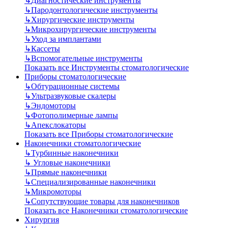
↳
Диагностические инструменты
↳
Пародонтологические инструменты
↳
Хирургические инструменты
↳
Микрохирургические инструменты
↳
Уход за имплантами
↳
Кассеты
↳
Вспомогательные инструменты
Показать все Инструменты стоматологические
Приборы стоматологические
↳
Обтурационные системы
↳
Ультразвуковые скалеры
↳
Эндомоторы
↳
Фотополимерные лампы
↳
Апекслокаторы
Показать все Приборы стоматологические
Наконечники стоматологические
↳
Турбинные наконечники
↳
Угловые наконечники
↳
Прямые наконечники
↳
Специализированные наконечники
↳
Микромоторы
↳
Сопутствующие товары для наконечников
Показать все Наконечники стоматологические
Хирургия