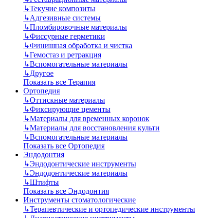
↳
Текучие композиты
↳
Адгезивные системы
↳
Пломбировочные материалы
↳
Фиссурные герметики
↳
Финишная обработка и чистка
↳
Гемостаз и ретракция
↳
Вспомогательные материалы
↳
Другое
Показать все Терапия
Ортопедия
↳
Оттискные материалы
↳
Фиксирующие цементы
↳
Материалы для временных коронок
↳
Материалы для восстановления культи
↳
Вспомогательные материалы
Показать все Ортопедия
Эндодонтия
↳
Эндодонтические инструменты
↳
Эндодонтические материалы
↳
Штифты
Показать все Эндодонтия
Инструменты стоматологические
↳
Терапевтические и ортопедические инструменты