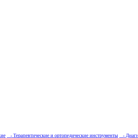
кие
- Терапевтические и ортопедические инструменты
- Диагн