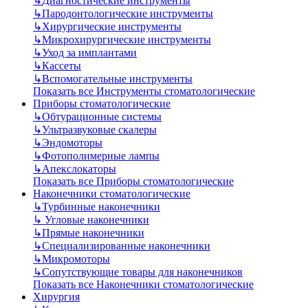
↳
Диагностические инструменты
↳
Пародонтологические инструменты
↳
Хирургические инструменты
↳
Микрохирургические инструменты
↳
Уход за имплантами
↳
Кассеты
↳
Вспомогательные инструменты
Показать все Инструменты стоматологические
Приборы стоматологические
↳
Обтурационные системы
↳
Ультразвуковые скалеры
↳
Эндомоторы
↳
Фотополимерные лампы
↳
Апекслокаторы
Показать все Приборы стоматологические
Наконечники стоматологические
↳
Турбинные наконечники
↳
Угловые наконечники
↳
Прямые наконечники
↳
Специализированные наконечники
↳
Микромоторы
↳
Сопутствующие товары для наконечников
Показать все Наконечники стоматологические
Хирургия