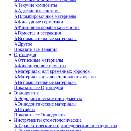
↳
Текучие композиты
↳
Адгезивные системы
↳
Пломбировочные материалы
↳
Фиссурные герметики
↳
Финишная обработка и чистка
↳
Гемостаз и ретракция
↳
Вспомогательные материалы
↳
Другое
Показать все Терапия
Ортопедия
↳
Оттискные материалы
↳
Фиксирующие цементы
↳
Материалы для временных коронок
↳
Материалы для восстановления культи
↳
Вспомогательные материалы
Показать все Ортопедия
Эндодонтия
↳
Эндодонтические инструменты
↳
Эндодонтические материалы
↳
Штифты
Показать все Эндодонтия
Инструменты стоматологические
↳
Терапевтические и ортопедические инструменты