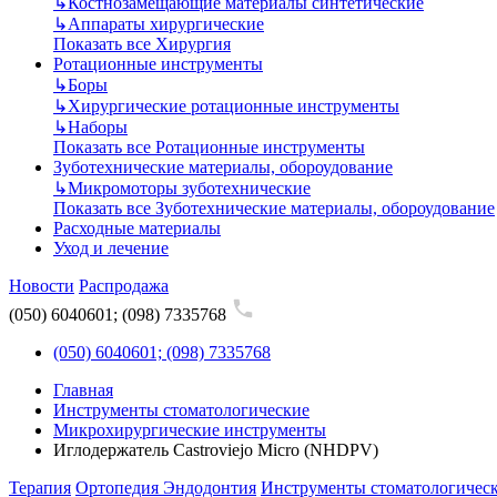
↳
Костнозамещающие материалы синтетические
↳
Аппараты хирургические
Показать все Хирургия
Ротационные инструменты
↳
Боры
↳
Хирургические ротационные инструменты
↳
Наборы
Показать все Ротационные инструменты
Зуботехнические материалы, обороудование
↳
Микромоторы зуботехнические
Показать все Зуботехнические материалы, обороудование
Расходные материалы
Уход и лечение
Новости
Распродажа
(050) 6040601; (098) 7335768
(050) 6040601; (098) 7335768
Главная
Инструменты стоматологические
Микрохирургические инструменты
Иглодержатель Castroviejo Micro (NHDPV)
Терапия
Ортопедия
Эндодонтия
Инструменты стоматологичес