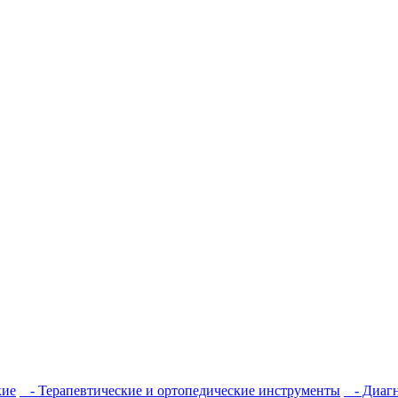
кие
- Терапевтические и ортопедические инструменты
- Диагн