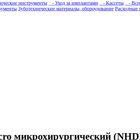
ические инструменты
- Уход за имплантами
- Кассеты
- Всп
рументы
Зуботехнические материалы, обороудование
Расходные 
icro микрохирургический (NH