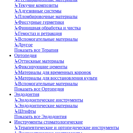
↳
Текучие композиты
↳
Адгезивные системы
↳
Пломбировочные материалы
↳
Фиссурные герметики
↳
Финишная обработка и чистка
↳
Гемостаз и ретракция
↳
Вспомогательные материалы
↳
Другое
Показать все Терапия
Ортопедия
↳
Оттискные материалы
↳
Фиксирующие цементы
↳
Материалы для временных коронок
↳
Материалы для восстановления культи
↳
Вспомогательные материалы
Показать все Ортопедия
Эндодонтия
↳
Эндодонтические инструменты
↳
Эндодонтические материалы
↳
Штифты
Показать все Эндодонтия
Инструменты стоматологические
↳
Терапевтические и ортопедические инструменты