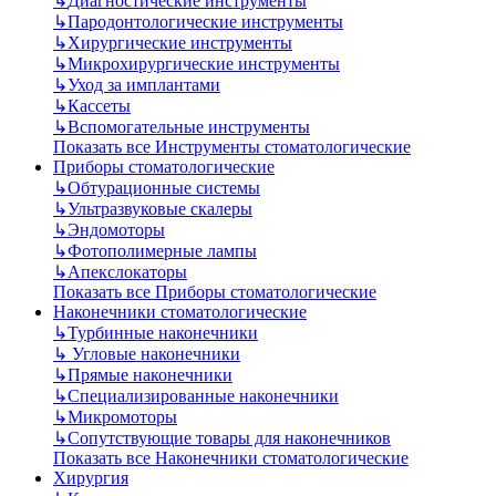
↳
Диагностические инструменты
↳
Пародонтологические инструменты
↳
Хирургические инструменты
↳
Микрохирургические инструменты
↳
Уход за имплантами
↳
Кассеты
↳
Вспомогательные инструменты
Показать все Инструменты стоматологические
Приборы стоматологические
↳
Обтурационные системы
↳
Ультразвуковые скалеры
↳
Эндомоторы
↳
Фотополимерные лампы
↳
Апекслокаторы
Показать все Приборы стоматологические
Наконечники стоматологические
↳
Турбинные наконечники
↳
Угловые наконечники
↳
Прямые наконечники
↳
Специализированные наконечники
↳
Микромоторы
↳
Сопутствующие товары для наконечников
Показать все Наконечники стоматологические
Хирургия