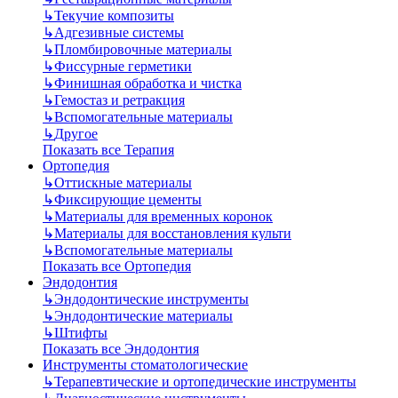
↳
Текучие композиты
↳
Адгезивные системы
↳
Пломбировочные материалы
↳
Фиссурные герметики
↳
Финишная обработка и чистка
↳
Гемостаз и ретракция
↳
Вспомогательные материалы
↳
Другое
Показать все Терапия
Ортопедия
↳
Оттискные материалы
↳
Фиксирующие цементы
↳
Материалы для временных коронок
↳
Материалы для восстановления культи
↳
Вспомогательные материалы
Показать все Ортопедия
Эндодонтия
↳
Эндодонтические инструменты
↳
Эндодонтические материалы
↳
Штифты
Показать все Эндодонтия
Инструменты стоматологические
↳
Терапевтические и ортопедические инструменты