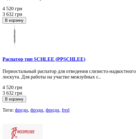
4 520 грн
3 632 грн
В корзину
Распатор тип SCHLEE (PPSCHLEE)
Периостальный распатор для отведения слизисто-надкостного
лоскута. Для работы на участке межзубных с..
4 520 грн
3 632 грн
В корзину
Теги:
фреди
,
фрэди
,
фриди
,
fred