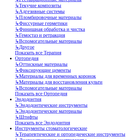
↳
Текучие композиты
↳
Адгезивные системы
↳
Пломбировочные материалы
↳
Фиссурные герметики
↳
Финишная обработка и чистка
↳
Гемостаз и ретракция
↳
Вспомогательные материалы
↳
Другое
Показать все Терапия
Ортопедия
↳
Оттискные материалы
↳
Фиксирующие цементы
↳
Материалы для временных коронок
↳
Материалы для восстановления культи
↳
Вспомогательные материалы
Показать все Ортопедия
Эндодонтия
↳
Эндодонтические инструменты
↳
Эндодонтические материалы
↳
Штифты
Показать все Эндодонтия
Инструменты стоматологические
↳
Терапевтические и ортопедические инструменты