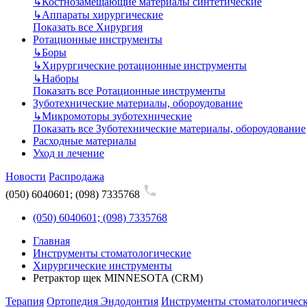
↳
Костнозамещающие материалы синтетические
↳
Аппараты хирургические
Показать все Хирургия
Ротационные инструменты
↳
Боры
↳
Хирургические ротационные инструменты
↳
Наборы
Показать все Ротационные инструменты
Зуботехнические материалы, обороудование
↳
Микромоторы зуботехнические
Показать все Зуботехнические материалы, обороудование
Расходные материалы
Уход и лечение
Новости
Распродажа
(050) 6040601; (098) 7335768
(050) 6040601; (098) 7335768
Главная
Инструменты стоматологические
Хирургические инструменты
Ретрактор щек MINNESOTA (CRM)
Терапия
Ортопедия
Эндодонтия
Инструменты стоматологичес