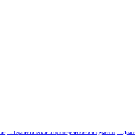
кие
- Терапевтические и ортопедические инструменты
- Диагн