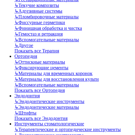
↳
Текучие композиты
↳
Адгезивные системы
↳
Пломбировочные материалы
↳
Фиссурные герметики
↳
Финишная обработка и чистка
↳
Гемостаз и ретракция
↳
Вспомогательные материалы
↳
Другое
Показать все Терапия
Ортопедия
↳
Оттискные материалы
↳
Фиксирующие цементы
↳
Материалы для временных коронок
↳
Материалы для восстановления культи
↳
Вспомогательные материалы
Показать все Ортопедия
Эндодонтия
↳
Эндодонтические инструменты
↳
Эндодонтические материалы
↳
Штифты
Показать все Эндодонтия
Инструменты стоматологические
↳
Терапевтические и ортопедические инструменты