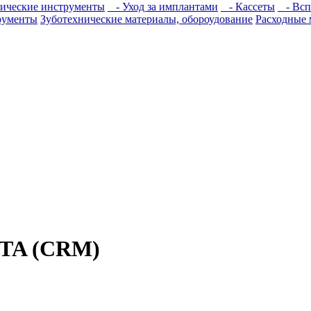
ические инструменты
- Уход за имплантами
- Кассеты
- Всп
рументы
Зуботехнические материалы, обороудование
Расходные 
OTA (CRM)