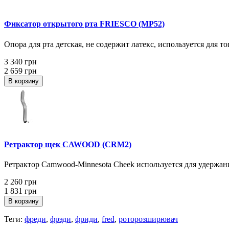
Фиксатор открытого рта FRIESCO (MP52)
Опора для рта детская, не содержит латекс, используется для т
3 340 грн
2 659 грн
В корзину
Ретрактор щек CAWOOD (CRM2)
Ретрактор Camwood-Minnesota Cheek используется для удержания
2 260 грн
1 831 грн
В корзину
Теги:
фреди
,
фрэди
,
фриди
,
fred
,
роторозширювач