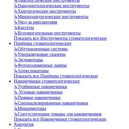
↳
Диагностические инструменты
↳
Пародонтологические инструменты
↳
Хирургические инструменты
↳
Микрохирургические инструменты
↳
Уход за имплантами
↳
Кассеты
↳
Вспомогательные инструменты
Показать все Инструменты стоматологические
Приборы стоматологические
↳
Обтурационные системы
↳
Ультразвуковые скалеры
↳
Эндомоторы
↳
Фотополимерные лампы
↳
Апекслокаторы
Показать все Приборы стоматологические
Наконечники стоматологические
↳
Турбинные наконечники
↳
Угловые наконечники
↳
Прямые наконечники
↳
Специализированные наконечники
↳
Микромоторы
↳
Сопутствующие товары для наконечников
Показать все Наконечники стоматологические
Хирургия