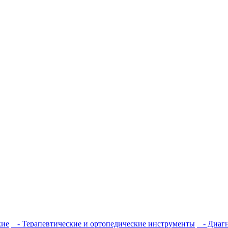
кие
- Терапевтические и ортопедические инструменты
- Диагн