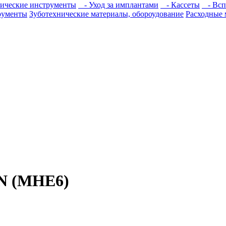
ические инструменты
- Уход за имплантами
- Кассеты
- Всп
рументы
Зуботехнические материалы, обороудование
Расходные 
N (MHE6)