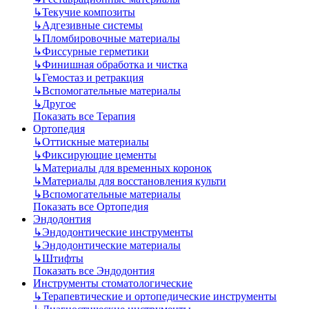
↳
Текучие композиты
↳
Адгезивные системы
↳
Пломбировочные материалы
↳
Фиссурные герметики
↳
Финишная обработка и чистка
↳
Гемостаз и ретракция
↳
Вспомогательные материалы
↳
Другое
Показать все Терапия
Ортопедия
↳
Оттискные материалы
↳
Фиксирующие цементы
↳
Материалы для временных коронок
↳
Материалы для восстановления культи
↳
Вспомогательные материалы
Показать все Ортопедия
Эндодонтия
↳
Эндодонтические инструменты
↳
Эндодонтические материалы
↳
Штифты
Показать все Эндодонтия
Инструменты стоматологические
↳
Терапевтические и ортопедические инструменты