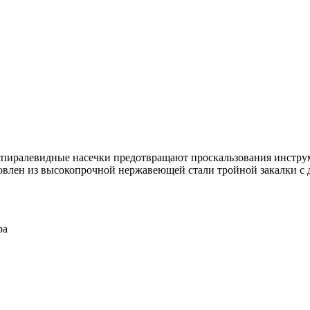
спиралевидные насечки предотвращают проскальзования инструмен
овлен из высокопрочной нержавеющей стали тройной закалки с д
ра