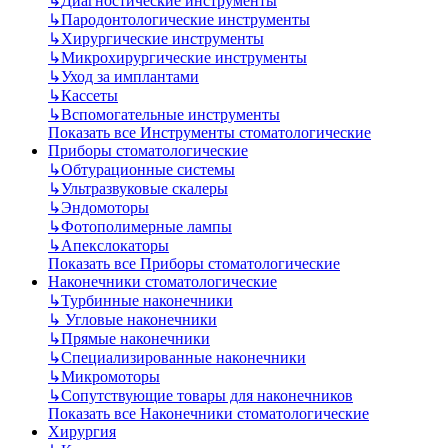
↳
Диагностические инструменты
↳
Пародонтологические инструменты
↳
Хирургические инструменты
↳
Микрохирургические инструменты
↳
Уход за имплантами
↳
Кассеты
↳
Вспомогательные инструменты
Показать все Инструменты стоматологические
Приборы стоматологические
↳
Обтурационные системы
↳
Ультразвуковые скалеры
↳
Эндомоторы
↳
Фотополимерные лампы
↳
Апекслокаторы
Показать все Приборы стоматологические
Наконечники стоматологические
↳
Турбинные наконечники
↳
Угловые наконечники
↳
Прямые наконечники
↳
Специализированные наконечники
↳
Микромоторы
↳
Сопутствующие товары для наконечников
Показать все Наконечники стоматологические
Хирургия