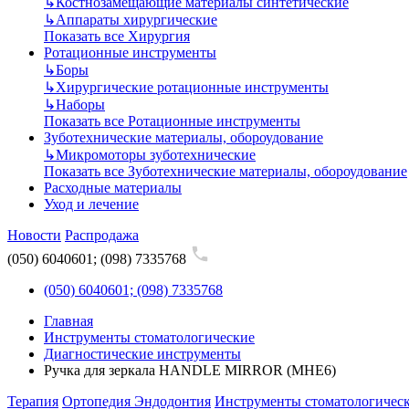
↳
Костнозамещающие материалы синтетические
↳
Аппараты хирургические
Показать все Хирургия
Ротационные инструменты
↳
Боры
↳
Хирургические ротационные инструменты
↳
Наборы
Показать все Ротационные инструменты
Зуботехнические материалы, обороудование
↳
Микромоторы зуботехнические
Показать все Зуботехнические материалы, обороудование
Расходные материалы
Уход и лечение
Новости
Распродажа
(050) 6040601; (098) 7335768
(050) 6040601; (098) 7335768
Главная
Инструменты стоматологические
Диагностические инструменты
Ручка для зеркала HANDLE MIRROR (MHE6)
Терапия
Ортопедия
Эндодонтия
Инструменты стоматологичес