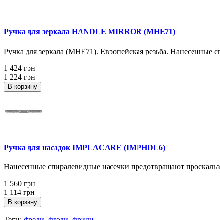
Ручка для зеркала HANDLE MIRROR (MHE71)
Ручка для зеркала (MHE71). Европейская резьба. Нанесенные 
1 424 грн
1 224 грн
В корзину
Ручка для насадок IMPLACARE (IMPHDL6)
Нанесенные спиралевидные насечки предотвращают проскальзов
1 560 грн
1 114 грн
В корзину
Теги:
фреди
,
фрэди
,
фриди